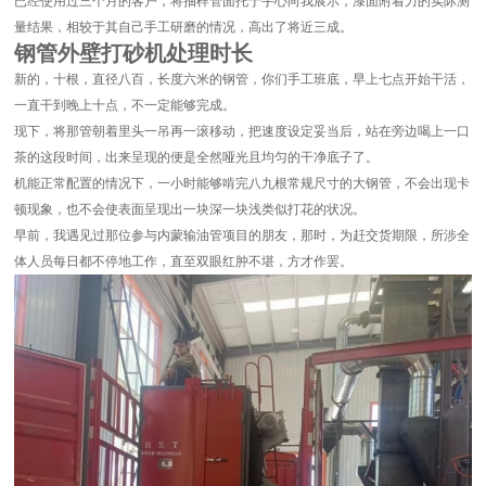
已经使用过三个月的客户，将抽样管面托于手心向我展示，漆面附着力的实际测
量结果，相较于其自己手工研磨的情况，高出了将近三成。
钢管外壁打砂机处理时长
新的，十根，直径八百，长度六米的钢管，你们手工班底，早上七点开始干活，
一直干到晚上十点，不一定能够完成。
现下，将那管朝着里头一吊再一滚移动，把速度设定妥当后，站在旁边喝上一口
茶的这段时间，出来呈现的便是全然哑光且均匀的干净底子了。
机能正常配置的情况下，一小时能够啃完八九根常规尺寸的大钢管，不会出现卡
顿现象，也不会使表面呈现出一块深一块浅类似打花的状况。
早前，我遇见过那位参与内蒙输油管项目的朋友，那时，为赶交货期限，所涉全
体人员每日都不停地工作，直至双眼红肿不堪，方才作罢。