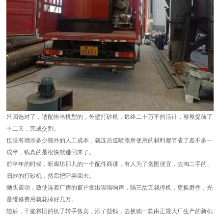
只因选对了，适配恰当机型的，外壁打砂机，最终二十万平的活计，整整提前了
十二天，完成交割。
也没有增添多少额外的人工成本，就连后道喷漆所使用的材料都节省了差不多一
成半，钱真的是很快就赚回来了。
前半年的时候，听廊坊那儿的一个配件商讲，有人为了贪图便宜，去淘二手的、
旧款的打砂机，然后把它弄回去。
抛头震动，致使连着厂房的窗户发出嗡嗡响声，隔三岔五就停机，更换磨件，光
是维修费用就花掉好几万。
随后，干脆将旧的机子转手售卖，添了些钱，去换购一款由正规大厂生产的新机