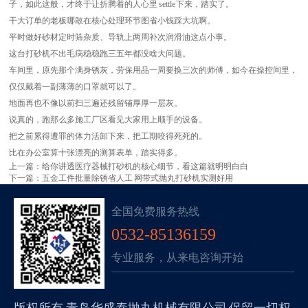
子，如此这般，才终于让折腾着的人心里 settle 下来，踏实了。
干大订单的老板哪敢在核心处理环节图省小钱踩大坑啊。
平时做好砂材定时筛杂质、导轨上两周补次润滑油这点小事。
这台打砂机不出毛病稳稳跑三五年都没啥大问题。
车间里，原先那个满身锈灰，劳保用品一周要换三次的师傅，如今在操控间里，
仅仅戴着一副薄薄的口罩就可以了。
地面再也不像以前扫三遍还残留铺厚厚一层灰。
说真的，跑那么多施工厂区看见大家用上顺手的设备。
把之前累得遭罪的体力活卸下来，把工期咬得死死的。
比在办公室算十张漂亮的测算表单，踏实得多。
上一篇：
给你讲透医疗器械打砂机的核心细节，看这篇就明明白白
下一篇：
五金工件批量除锈省人工 网带式抛丸打砂机实测好用
全国免费服务热线
0532-85136159
专业服务，从来电咨询开始