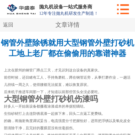
抛丸机设备一站式服务商
12年专注抛丸机研发生产制造！
文章详情
返回
钢管外壁除锈就用大型钢管外壁打砂机
工地上老厂都在偷偷用的靠谱神器
上次在胶州的钢管厂蹲点三天，才见识到这台设备的真家伙。
前些时候，还目睹有工人，手持角磨机，蹲在钢管近旁，从事打磨作业，一趟活
儿持续一周之久，使得腰都无法挺直，难以恢复原状。
后来机子推进车间那一下，才知道以前那些苦头全没必要吃。
大型钢管外壁打砂机伤漆吗
好多人一开始装设备都攥着涂漆成本的单据犯嘀咕。
生怕砂材打上去连防锈底漆一起掀下来，回头二次返工更费钱。
的确，将抛射角度调试妥当，电流强度分寸把握恰好，进而把浮锈以及氧化皮全
部清除干净，且完好的覆膜层没有丝毫损伤。