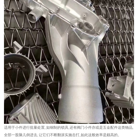
适用于小件进行批量处置, 如铜制的锁具, 还有阀门小件亦或是五金配件这类物品,
全部一股脑儿倒进去, 让它们不断翻滚实施击打, 如此这般效率是颇高的。