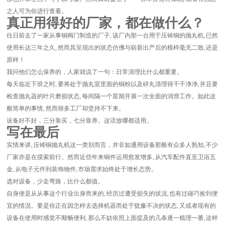
之人可为你进行查看。
真正用得好的厂家，都在做什么？
往日前去了一家从事铜阀门制造的厂子, 该厂内那一台用于压铸铜的抛丸机, 已然
使用长达三年之久, 然而其呈现出的状态仿佛与崭新出产后的模样毫无二致, 还是
原样！
我问他们怎么保养的，人家就说了一句：日常清理比什么都重要。
每天临近下班之时, 要将处于抛丸室里面的铜粉以及碎丸清理得干干净净, 并且要
检查抛丸器的叶片磨损状态, 每间隔一个星期开展一次全面的润滑工作。如此这
般简单的事情, 然而很多工厂却坚持不下来。
设备好不好，三分靠买，七分靠养。这话放哪都适用。
写在最后
实情来讲, 压铸铜抛丸机这一类别而言，并非如通用设备那般有众多人熟知, 不少
厂家亦是在摸索前行。然而近些年来铜件运用愈发增多, 从汽车配件直至卫浴五
金, 从电子元件到装饰物件, 市场需求始终处于增长态势。
选对设备，少走弯路，比什么都值。
自身便是从从事这个行业出身而来的, 经历过遭受损失的状况, 也有过碰巧捡到便
宜的情况。要是你正在因怎样去选择机器而处于犹豫不决的状态, 又或者现有的
设备在使用时感觉不顺畅便利, 那么不妨依照上面提及的几条逐一梳理一番, 这样