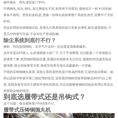
铜件抛丸，弹丸选型是门学问。
不绣钢丸, 铝丸, 铜丸, 加之陶瓷丸不同, 材质有不同类别, 规格也不一样, 针对的效
果各不相同。然而好多机器, 更换一回弹丸就得将整个系统给清空, 花费半个天的
时间。
切实好用的压铸铜抛丸机, 其弹丸分离系统的设计具备合理性, 换丸速度较快, 只
需几分钟便可完成, 不会对生产形成耽搁。
除尘系统到底行不行？
铜粉，特别是细铜粉，在空气中达到一定浓度是易燃易爆的。
这并非是在吓唬人, 众多规模较小的厂子, 为了节省费用, 仅仅配备一个布袋除尘
器便算了事, 然而铜粉既细且重, 普通的布袋根本无法兜住, 随着时间流逝管道会
被堵塞, 除尘的效果变为零, 致使车间里呈现出灰蒙蒙的一片景象。
不错的压铸铜抛丸装置, 其除尘系统是特意设计而成的情形: 它是经由沉降箱、旋
风以及脉冲布袋开展三级处理的状况, 该装置的铜粉回收率能够达到99%以上程
度, 是既具备安全性又拥有环保性的情况, 并且还能够将铜粉回收起来用以售卖从
而获取金钱的情况。
到底选履带式还是吊钩式？
这个问题，每次都有客户纠结得不行。
履带式压铸铜抛丸机