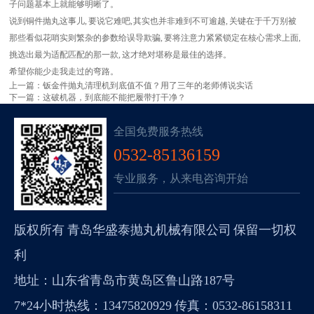
子问题基本上就能够明晰了。
说到铜件抛丸这事儿, 要说它难吧, 其实也并非难到不可逾越, 关键在于千万别被
那些看似花哨实则繁杂的参数给误导欺骗, 要将注意力紧紧锁定在核心需求上面,
挑选出最为适配匹配的那一款, 这才绝对堪称是最佳的选择。
希望你能少走我走过的弯路。
上一篇：
钣金件抛丸清理机到底值不值？用了三年的老师傅说实话
下一篇：
这破机器，到底能不能把履带打干净？
全国免费服务热线
0532-85136159
专业服务，从来电咨询开始
版权所有 青岛华盛泰抛丸机械有限公司 保留一切权
利
地址：山东省青岛市黄岛区鲁山路187号
7*24小时热线：13475820929 传真：0532-86158311