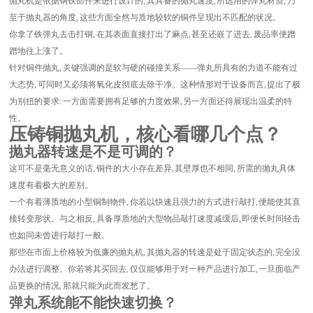
抛丸机是依据钢铁部件来进行设计的, 其具备的抛丸速度, 所选用的弹丸材质, 乃
至于抛丸器的角度, 这些方面全然与质地较软的铜件呈现出不匹配的状况。
你拿了铁弹丸去击打铜, 在其表面直接打出了麻点, 甚至还嵌了进去, 废品率便蹭
蹭地往上涨了。
针对铜件抛丸, 关键强调的是软与硬的碰撞关系——弹丸所具有的力道不能有过
大态势, 可同时又必须将氧化皮彻底去除干净。这种情形对于设备而言, 提出了极
为别扭的要求: 一方面需要拥有足够的力度效果, 另一方面还得展现出温柔的特
性。
压铸铜抛丸机，核心看哪几个点？
抛丸器转速是不是可调的？
这可不是毫无意义的话, 铜件的大小存在差异, 其壁厚也不相同, 所需的抛丸具体
速度有着极大的差别。
一个有着薄质地的小型铜制物件, 你若以快速且强力的方式进行敲打, 便能使其直
接转变形状。与之相反, 具备厚质地的大型物品敲打速度减缓后, 即便长时间轻击
也如同未曾进行敲打一般。
那些在市面上价格较为低廉的抛丸机, 其抛丸器的转速是处于固定状态的, 完全没
办法进行调整。你若将其买回去, 仅仅能够用于对一种产品进行加工, 一旦面临产
品更换的情况, 那就只能为此而发愁了。
弹丸系统能不能快速切换？