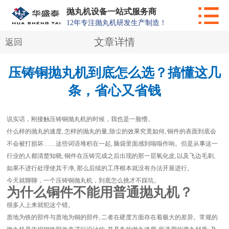
抛丸机设备一站式服务商
12年专注抛丸机研发生产制造！
文章详情
返回
压铸铜抛丸机到底怎么选？搞懂这几
条，省心又省钱
说实话，刚接触
压铸铜抛丸机
的时候，我也是一脸懵。
什么样的抛丸的速度, 怎样的抛丸的量, 除尘的效果究竟如何, 铜件的表面到底会
不会被打损坏……这些词语堆积在一起, 脑袋里面感到嗡嗡作响。但是从事这一
行业的人都清楚知晓, 铜件在压铸完成之后出现的那一层氧化皮, 以及飞边毛刺,
如果不进行处理使其干净, 那么后续的工序根本就没有办法开展进行。
今天就聊聊，一个压铸铜抛丸机，到底怎么挑才不踩坑。
为什么铜件不能用普通抛丸机？
很多人上来就犯这个错。
质地为铁的部件与质地为铜的部件, 二者在硬度方面存在着极大的差异。常规的